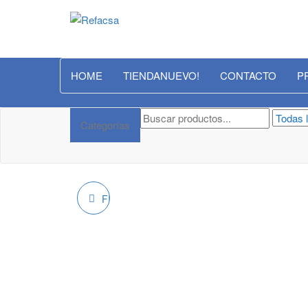
Refacsa
HOME
TIENDA
NUEVO!
CONTACTO
P
Categorías
FILTRO ACEITE W920-
48 ORIG NISSAN