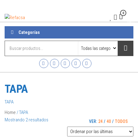
0
Refacsa
Menú
Categorías
TAPA
TAPA
Home
/ TAPA
Mostrando 2 resultados
VER:
24
/
40
/
TODOS