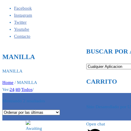
Facebook
Instagram
Twitter
Youtube
Contacto
BUSCAR POR 
MANILLA
MANILLA
CARRITO
Home
/ MANILLA
Ver:
24
/
40
/
Todos
/
Ordenado
Mostrando 2 resultados
Sitio Desarrollado por
por
los
últimos
Open chat