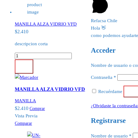
Refacsa Chile
MANILLA ALZA VIDRIO VFD
Hola 👋
$
2.410
como podemos ayudart
descripcion corta
Acceder
MANILLA
ALZA
Nombre de usuario o co
Comprar
VIDRIO
Obligatorio
Contraseña
*
VFD
cantidad
MANILLA ALZA VIDRIO VFD
Recuérdame
Acc
MANILLA
¿Olvidaste la contraseña
$
2.410
Comprar
Vista Previa
Registrarse
Comparar
Obl
Nombre de usuario
*