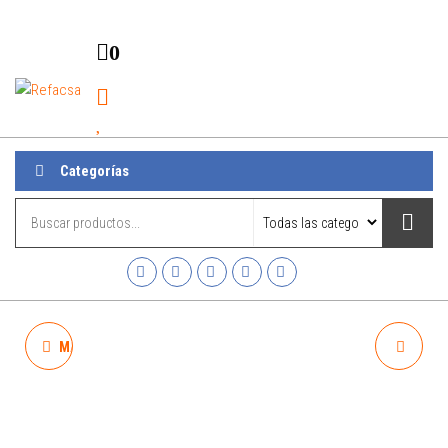
0
Refacsa
Menú
Categorías
MANILLA ALZA VIDRIO VFD
BANDEJA VIVANT LHDD