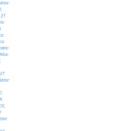
otor:
1,
LET
lo:
A
os:
ca:
delo:
Años:
,
LET
Motor:
O
N
OS,
O
otor: