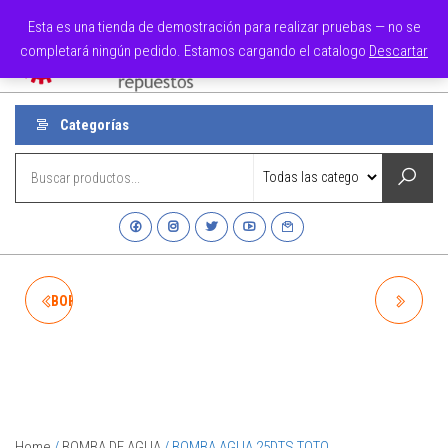
Esta es una tienda de demostración para realizar pruebas — no se
Refacsa
completará ningún pedido. Estamos cargando el catalogo
Descartar
0
Menú
Categorías
BOBINA C-SOP NETMOTORS
HORQUILLA EMBRAGUE
Home
/
BOMBA DE AGUA
/ BOMBA AGUA 25DTS TOTO