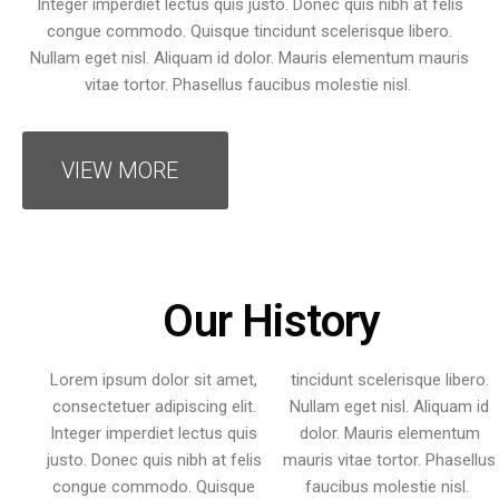
Integer imperdiet lectus quis justo. Donec quis nibh at felis
congue commodo. Quisque tincidunt scelerisque libero.
Nullam eget nisl. Aliquam id dolor. Mauris elementum mauris
vitae tortor. Phasellus faucibus molestie nisl.
VIEW MORE
Our History
Lorem ipsum dolor sit amet,
tincidunt scelerisque libero.
consectetuer adipiscing elit.
Nullam eget nisl. Aliquam id
Integer imperdiet lectus quis
dolor. Mauris elementum
justo. Donec quis nibh at felis
mauris vitae tortor. Phasellus
congue commodo. Quisque
faucibus molestie nisl.