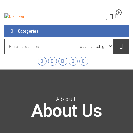
0
Refacsa
Menú
Categorías
About
About Us